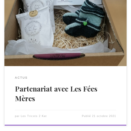
Pour faire profiter vos tout-petits de vêtements et produits
de toilette naturels, voici nos coffrets Bout de Chou,
proposés en partenariat avec Les Fées Mères
https://www.les-feesmeres.com/product-page/coffret-
naissance-enfancevoici des coffrets « Bout de Chou »
contenant un shampooing solide et un savon tout
spécialement conçus pour la peau fragile des bébés, ainsi
qu’au choix […]
ACTUS
Partenariat avec Les Fées
Mères
par
Les Tricots 2 Kat
Publié
21 octobre 2021