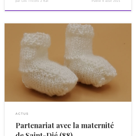
par
Les Tricots 2 Kat
Publié
9 août 2021
Initialement prévu pour la maternité de Saint-Dié (88),
désormais en vente publique, ces chaussons premier âge
sont disponibles pour 6 €. Voici l’histoire de leur création :
Printemps 2021 : je reçois un mail de la maternité de Saint-
Dié. Quelle surprise ! La « boite rose » offerte aux jeunes
Mamans va […]
ACTUS
Partenariat avec la maternité
de Saint-Dié (88)