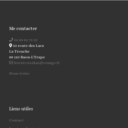
Me contacter
06 89 82 73 52
33 route des Lacs
La Trouche
88 110 Raon-L’Etape
lestricots2kat@orange.fr
Nous écrire
Liens utiles
Contact