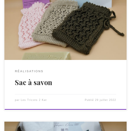
Les sacs à savon sont très utiles pour transporter votre
savon ou shampoing solide lors d’un voyage. Dans votre
salle de bains également, afin de laisser sécher votre savon
entre deux bains ou douches, vous pouvez le suspendre
dans son sac à savon. Mes sacs à savon sont tricotés main
[…]
RÉALISATIONS
Sac à savon
par
Les Tricots 2 Kat
Publié
29 juillet 2022