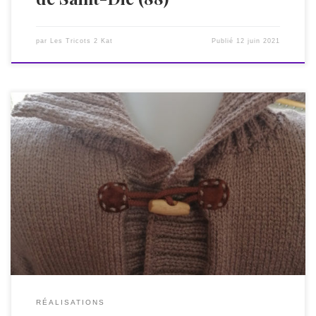
par
Les Tricots 2 Kat
Publié
12 juin 2021
Voici un pull col camionneur pour homme tricoté main en
laine française Barisienne de #Bergère de France. Je tricote
dans mon atelier dans les Vosges, mais envoie mes créations
dans toute la France. Fermé à l’aide de deux brandebourgs
assortis, il est très pratique à fermer. Vendu au prix de […]
RÉALISATIONS