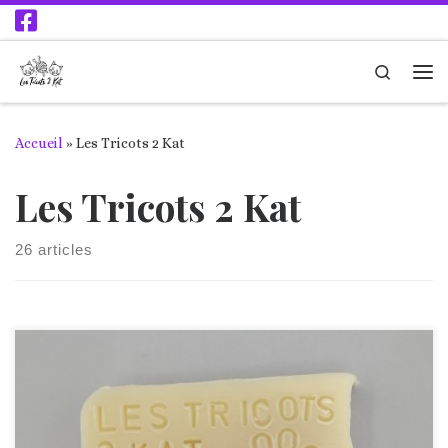
Passer au contenu
Search
Accueil
»
Les Tricots 2 Kat
Les Tricots 2 Kat
26 articles
Les Fées Quatre Pattes est un savon saponifié à froid.
Shampoing solide végétal pour nos compagnons à 4 pattes.