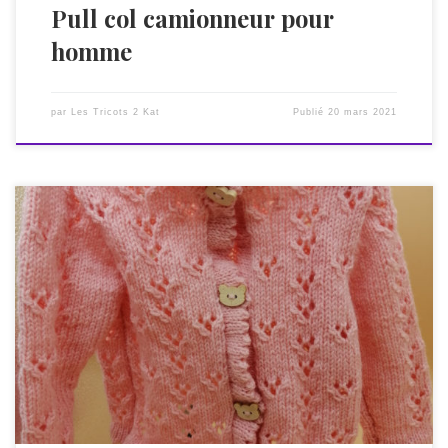
Pull col camionneur pour
homme
par
Les Tricots 2 Kat
Publié
20 mars 2021
Pour le printemps 2021 qui approche à grands pas, je vous
propose un gilet pour une petite fille. Toujours tricoté main
dans mon atelier dans les Vosges avec une laine française
Bergère de France. Remarquez les mignons petits boutons
en bois à l’effigie de tête de chat. Le joli point […]