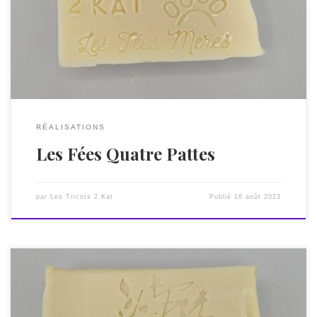
Sans huile essentielle, 100 % naturel, éco-responsable (zéro
déchet), sans colorant, sans parfum, sans sulfate, sans
perturbateur endocrinien, sans détergent, sans tensioactif
irritant ! Sa composition est respectueuse du pelage de […]
RÉALISATIONS
Les Fées Quatre Pattes
par
Les Tricots 2 Kat
Publié
16 août 2023
Les Fées d’Alep est un savon artisanal saponifié à froid, d’une