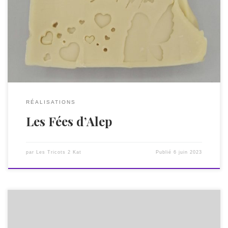
qualité exceptionnelle, il allie l’huile végétale d’olive à 30 %
d’huile végétale de baies de laurier reconnue pour ses
propriétés apaisantes, purifiantes et assainissantes. 100 %
d’origine végétale, ce savon d’une grande douceur est idéale
pour les peaux à […]
RÉALISATIONS
Les Fées d’Alep
par
Les Tricots 2 Kat
Publié
6 juin 2023