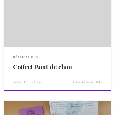
Nos coffrets Bout de chou sont proposés en partenariat
avec Les Fées Mères, la savonnerie-cirerie de Charmes (88).
Ils sont constitués d’un savon et d’un shampoing, ainsi que
d’un bonnet ou d’une paire de chaussons ou de moufles. Je
vous propose 5 coloris au choix : bleu, rose, jaune, vert […]
RÉALISATIONS
Coffret Bout de chou
par
Les Tricots 2 Kat
Publié
28 janvier 2023