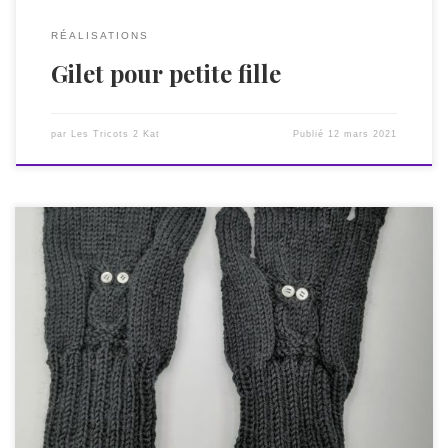
RÉALISATIONS
Gilet pour petite fille
par
Les Tricots 2 Kat
Publié
12 mars 2021
Article indispensable de la collection hivernale, voici ma
version 2020-2021 : des gants pour adultes tricotés main en
laine française. Il n’y a rien de plus confortable pour
maintenir les mains au chaud cet hiver. Ces gants simples
sont tricotés en pure laine mérinos de marque Bergère de
France. Les […]