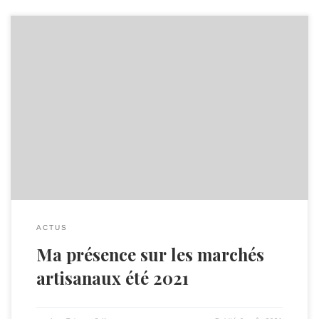
– vendredi 2 juillet de 16h à 18h30 chez Fernande au Tholy –
samedi 3 juillet de 10h à 15h environ au Moulin de
Xamontarupt puis à l’Auberge de La Poirie à Tendon de 17h à
21h – mardi 6 juilletde 17h à 23h au bord du lac de Longemer
[…]
ACTUS
Ma présence sur les marchés
artisanaux été 2021