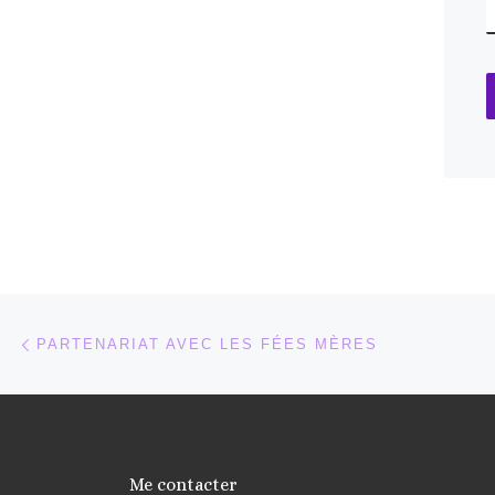
Parcourir les articles
Article précédent
PARTENARIAT AVEC LES FÉES MÈRES
Me contacter