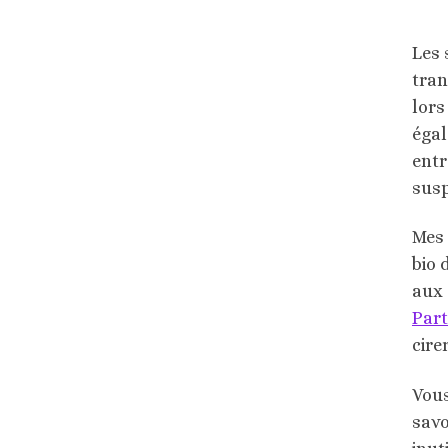
Les 
tran
lors
égal
entr
susp
Mes 
bio 
aux 
Part
cire
Vous
savo