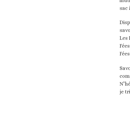
inut
sac 
Disp
savo
Les 
Fées
Fées
Savo
com
N’hé
je t