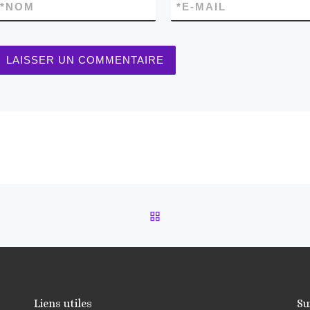
*
NOM
*
E-MAIL
RETOUR À LA LISTE DES
Liens utiles
Su