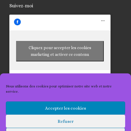
Suivez-moi
Cliquez pour accepter les cookies
marketing et activer ce contenu
Nous utilisons des cookies pour optimiser notre site web et notre
service.
Accepter les cookies
© 2026
Les Tricots 2 Kat
– Tous droits réservés
Refuser
Propulsé par
WP
– Réalisé avec the
Thème Customizr