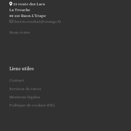
33 route des Lacs
La Trouche
88 110 Raon-L’Etape
lestricots2kat@orange.fr
Nous écrire
Liens utiles
Contact
Services de tricot
Mentions légales
Politique de cookies (UE)