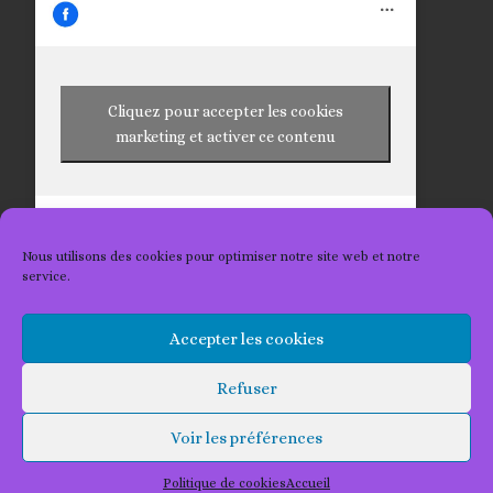
Cliquez pour accepter les cookies
marketing et activer ce contenu
Nous utilisons des cookies pour optimiser notre site web et notre
service.
Accepter les cookies
© 2026
Les Tricots 2 Kat
– Tous droits réservés
Refuser
Propulsé par
WP
– Réalisé avec the
Thème Customizr
Voir les préférences
Politique de cookies
Accueil