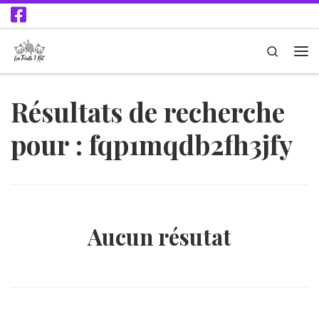
Passer au contenu
Search
Résultats de recherche
pour : fqp1mqdb2fh3jfy
Aucun résutat