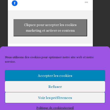
Cliquez pour accepter les cookies
marketing et activer ce contenu
Nous utilisons des cookies pour optimiser notre site web et notre
service.
Accepter les cookies
© 2026
Les Tricots 2 Kat
– Tous droits réservés
Refuser
Propulsé par
WP
– Réalisé avec the
Thème Customizr
Voir les préférences
Politique de cookies
Accueil