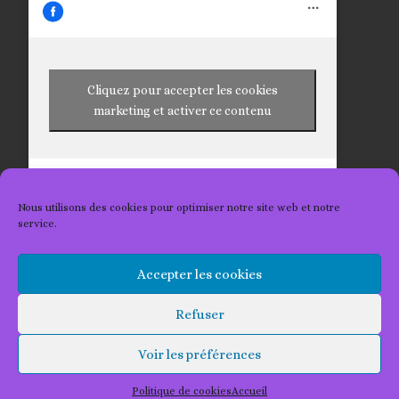
Cliquez pour accepter les cookies
marketing et activer ce contenu
Nous utilisons des cookies pour optimiser notre site web et notre
service.
Accepter les cookies
© 2026
Les Tricots 2 Kat
– Tous droits réservés
Refuser
Propulsé par
WP
– Réalisé avec the
Thème Customizr
Voir les préférences
Politique de cookies
Accueil