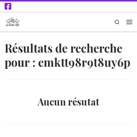
Passer au contenu
Search
Résultats de recherche
pour : emktt98r9t8uy6p
Aucun résutat