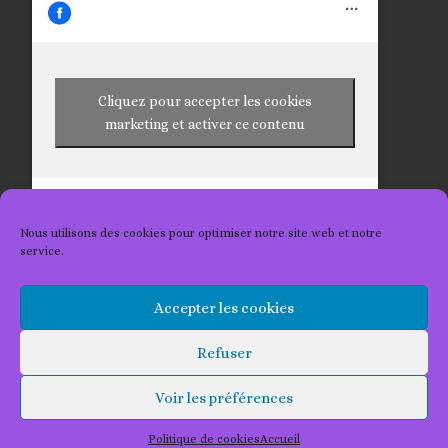
Cliquez pour accepter les cookies
marketing et activer ce contenu
Nous utilisons des cookies pour optimiser notre site web et notre
service.
Accepter les cookies
© 2026
Les Tricots 2 Kat
– Tous droits réservés
Refuser
Propulsé par
WP
– Réalisé avec the
Thème Customizr
Voir les préférences
Politique de cookies
Accueil